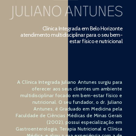
Clínica Integrada em Belo Horizonte
atendimento multidisciplinar para o seu bem-
estar físico e nutricional
A Clínica Integrada Juliano Antunes surgiu para
oferecer aos seus clientes um ambiente
multidisciplinar focado em bem-estar físico e
nutricional. O seu fundador, o dr. Juliano
Antunes, é Graduado em Medicina pela
Faculdade de Ciências Médicas de Minas Gerais
(2002), possui especialização em
Gastroenterologia, Terapia Nutricional e Clínica
Médica, e aliou a sua experiência com a de