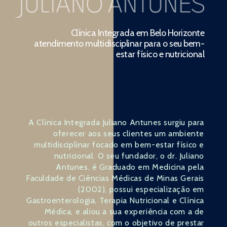
Clínica Integrada em Belo Horizonte
atendimento multidisciplinar para o seu bem-
estar físico e nutricional
A Clínica Integrada Juliano Antunes surgiu para
oferecer aos seus clientes um ambiente
multidisciplinar focado em bem-estar físico e
nutricional. O seu fundador, o dr. Juliano
Antunes, é Graduado em Medicina pela
Faculdade de Ciências Médicas de Minas Gerais
(2002), possui especialização em
Gastroenterologia, Terapia Nutricional e Clínica
Médica, e aliou a sua experiência com a de
outros especialistas, com o objetivo de prestar