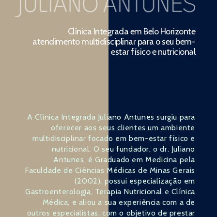
Clínica Integrada em Belo Horizonte
atendimento multidisciplinar para o seu bem-
estar físico e nutricional
A Clínica Integrada Juliano Antunes surgiu para
oferecer aos seus clientes um ambiente
multidisciplinar focado em bem-estar físico e
nutricional. O seu fundador, o dr. Juliano
Antunes, é Graduado em Medicina pela
Faculdade de Ciências Médicas de Minas Gerais
(2002), possui especialização em
Gastroenterologia, Terapia Nutricional e Clínica
Médica, e aliou a sua experiência com a de
outros especialistas, com o objetivo de prestar