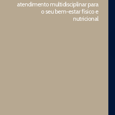
atendimento multidisciplinar para
o seu bem-estar físico e
nutricional