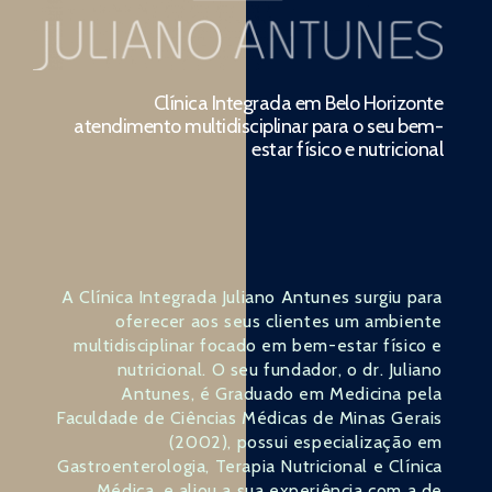
Clínica Integrada em Belo Horizonte
atendimento multidisciplinar para o seu bem-
estar físico e nutricional
A Clínica Integrada Juliano Antunes surgiu para
oferecer aos seus clientes um ambiente
multidisciplinar focado em bem-estar físico e
nutricional. O seu fundador, o dr. Juliano
Antunes, é Graduado em Medicina pela
Faculdade de Ciências Médicas de Minas Gerais
(2002), possui especialização em
Gastroenterologia, Terapia Nutricional e Clínica
Médica, e aliou a sua experiência com a de