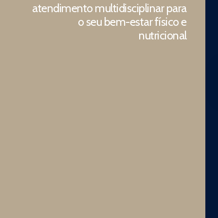
atendimento multidisciplinar para
o seu bem-estar físico e
nutricional