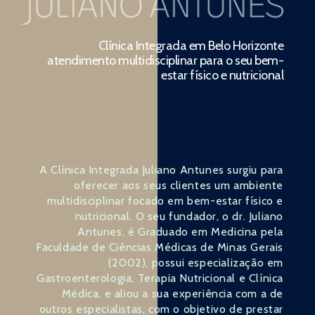
Clínica Integrada em Belo Horizonte
atendimento multidisciplinar para o seu bem-
estar físico e nutricional
A Clínica Integrada Juliano Antunes surgiu para
oferecer aos seus clientes um ambiente
multidisciplinar focado em bem-estar físico e
nutricional. O seu fundador, o dr. Juliano
Antunes, é Graduado em Medicina pela
Faculdade de Ciências Médicas de Minas Gerais
(2002), possui especialização em
Gastroenterologia, Terapia Nutricional e Clínica
Médica, e aliou a sua experiência com a de
outros especialistas, com o objetivo de prestar