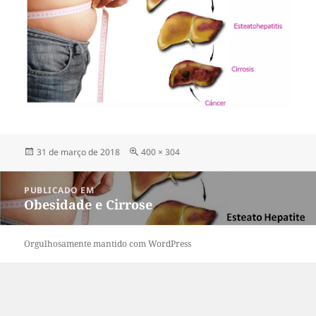
Publicado
Tamanho
31 de março de 2018
400 × 304
em
original
Navegação
PUBLICADO EM
de
Obesidade e Cirrose
Post
Orgulhosamente mantido com WordPress